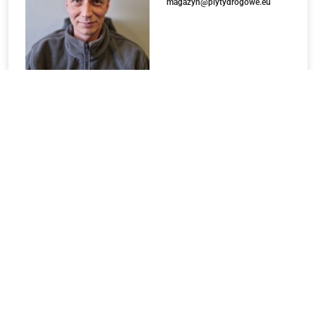
magazyn@plytydrogowe.eu
LOKALIZACJA
Turkowo 27A, 64-316 Kuślin