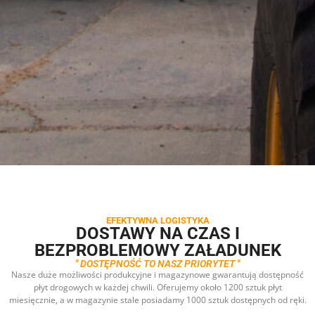
EFEKTYWNA LOGISTYKA
DOSTAWY NA CZAS I
BEZPROBLEMOWY ZAŁADUNEK
" DOSTĘPNOŚĆ TO NASZ PRIORYTET "
Nasze duże możliwości produkcyjne i magazynowe gwarantują dostępność
płyt drogowych w każdej chwili. Oferujemy około 1200 sztuk płyt
miesięcznie, a w magazynie stale posiadamy 1000 sztuk dostępnych od ręki.